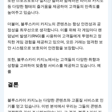
또한 스포츠토토나 실시간 딜러와 함께하는 라이브 카지노
등 다양한 형태의 즐거움을 제공하여 고객들의 만족도를
높여주고 있습니다.
더불어, 블루스카이 카지노의 콘텐츠는 항상 안전성과 공
정성을 최우선으로 생각합니다. 이를 위해 각 게임마다 랜
덤넘버 발생기(RNG)를 사용하여 고객들에게 투명하고 정
직한 게임 경험을 제공하고 있으며, 모든 거래는 엄격한 보
안 시스템으로 보호되어 안전함을 보장합니다.
또한, 블루스카이 카지노에서는 고객들의 다양한 취향과
성향을 고려하여 맞춤형 서비스를 제공하고 있습니다. 예
를
결론
블루스카이 카지노는 다양한 콘텐츠와 고품질 서비스로 인
기를 얻고 있습니다. 이번 분석에서 우리는 그들의 콘텐츠