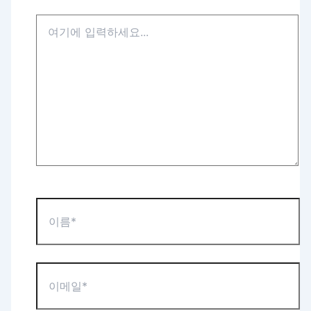
여
기
에
입
력
하
세
요...
이
름
*
이
메
일
*