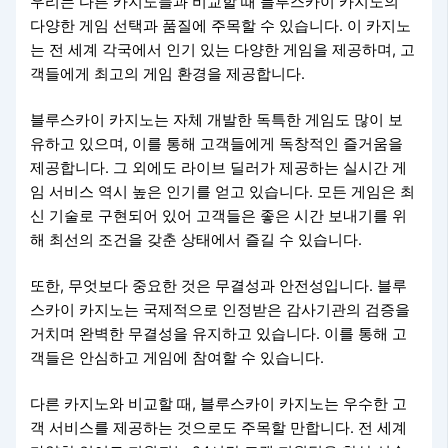
우리는 다른 카지노들과 비교할 때 블루스카이 카지노의
다양한 게임 선택과 품질에 주목할 수 있습니다. 이 카지노
는 전 세계 각국에서 인기 있는 다양한 게임을 제공하며, 고
객들에게 최고의 게임 환경을 제공합니다.
블루스카이 카지노는 자체 개발한 독특한 게임도 많이 보
유하고 있으며, 이를 통해 고객들에게 독창적인 즐거움을
제공합니다. 그 외에도 라이브 딜러가 제공하는 실시간 게
임 서비스 역시 높은 인기를 얻고 있습니다. 모든 게임은 최
신 기술로 구현되어 있어 고객들은 좋은 시간 보내기를 위
해 최선의 조건을 갖춘 상태에서 즐길 수 있습니다.
또한, 무엇보다 중요한 것은 무결성과 안전성입니다. 블루
스카이 카지노는 국제적으로 인정받은 감사기관의 검증을
거치며 완벽한 무결성을 유지하고 있습니다. 이를 통해 고
객들은 안심하고 게임에 참여할 수 있습니다.
다른 카지노와 비교할 때, 블루스카이 카지노는 우수한 고
객 서비스를 제공하는 것으로도 주목할 만합니다. 전 세계